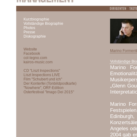
Kurzbiographie
Vollständige Biographie
Photos
Presse
Diskographie
Marino Forment
Vollständige Bi
Marino For
Emotionali
Musikerper
„Glenn Goul
Interpretat
Marino For
Festspiel
Edinburgh
Konzertsäle
Angeles od
2004 gab er