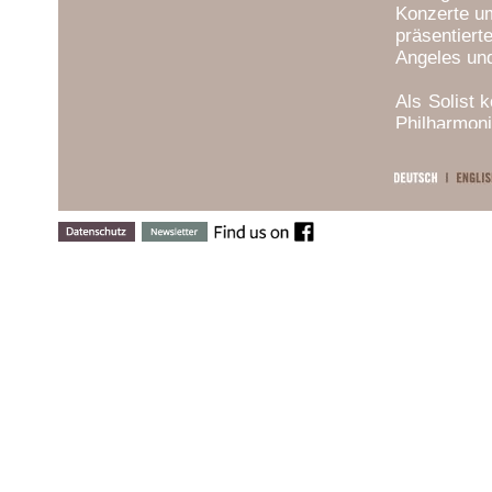
Konzerte um
präsentiert
Angeles un
Als Solist 
Philharmon
Philharmon
de la Suis
Nagano, Da
Weiters ha
Maurizio Po
In der Sa
Beethovenf
beim Festi
anderem.
In seiner L
von Kent Na
im Teatro 
Wiener Kon
Oslo, Ljubl