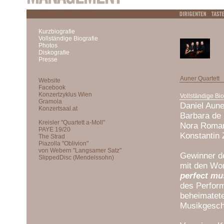
Kurzbiografie
Vollständige Biografie
Photos
Diskografie
Presse
Auner Quartett
Vollständige Bi
Daniel Auner
Barbara de 
Nora Roman
Konstantin 
Gewinner de
mit den Wo
perfect mu
des Perform
beheimatete
Musikgesche