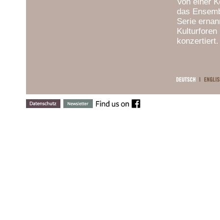
Von einer 
das Ensemb
Serie ernan
Kulturforen
konzertiert.
Gelobt für 
... für all
per se ..."
(
Zuhörern h
alle musika
Salonkonzer
Streichquar
u.a. im Bra
Wiener Kon
Wiener Rat
abwechslung
Saison 2021
Als begeist
immense Str
erforschen,
unbedingt e