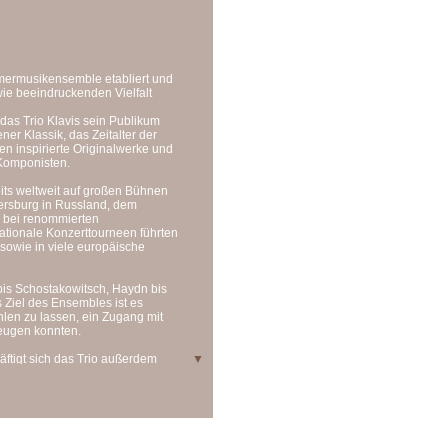
mmermusikensemble etabliert und
wie beeindruckenden Vielfalt
das Trio Klavis sein Publikum
er Klassik, das Zeitalter der
n inspirierte Originalwerke und
Komponisten.
its weltweit auf großen Bühnen
etersburg in Russland, dem
 bei renommierten
nationale Konzerttourneen führten
sowie in viele europäische
bis Schostakowitsch, Haydn bis
Ziel des Ensembles ist es
hlen zu lassen, ein Zugang mit
zeugen konnten.
äftigt sich das Trio außerdem
▼
pertoires für diese Besetzung,
mermusik, ist dem Trio Klavis
sten, die sich von der
eksey Igudesmans Stück „Take It