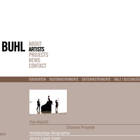
Trio KlaViS
Diverse Projekte
Vollständige Biographie
Jenny Lippl| Violin