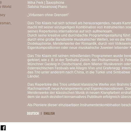
Miha Ferk | Saxophone
Sabina Hasanova| Piano
„Virtuosen ohne Grenzen“
Das Trio Klavis hat sich schnell als herausragendes, neues Ka
macht mit seiner einzigartigen Kombination von Instrumenten so
seines Repertoires international auf sich aufmerksam.
Durch seine kreative und durchdachte Programmgestaltung führt 
durch eine große Bandbreite musikalischer Welten, sei es die Wien
Dodekaphonie, Meisterwerke der Romantik, durch von Volksweise
Eigenkompositionen oder neue musikalische Juwelen lebender 
Das Trio Klavis mit seinen mitreißenden Programmen wurde bere
gefeiert, wie z. B. in der Tonhalle Zürich, der Philharmonie St. P
Münchner Gasteig in Deutschland, dem Wiener Musikverein oder
österreichischen Festivals wie Allegro Vivo und Grafenegg. Inter
das Trio unter anderem nach China, in die Türkei und Simbabwe 
Länder.
Das Repertoire des Trios umfasst klassische Werke von Brahms 
Rachmaninoff, neue Arrangements und Eigenkompositionen. Das 
Meisterwerke der klassischen Musik in neuen Klangfarben erstra
dem sie auch dezidiert konservatives Publikum erfolgreich über
Als Pioniere dieser einzigartigen Instrumentenkombination besch
hingebungsvoll mit neuen Kompositionen. Die Erweiterung des Re
und deren Etablierung als wegweisende Formation moderner Kam
ein besonderes Anliegen.
Das Trio erhält regelmäßig neue Werke von anerkannten Komponi
Besonderheit des Ensembles inspiriert fühlen. So wurde etwa Al