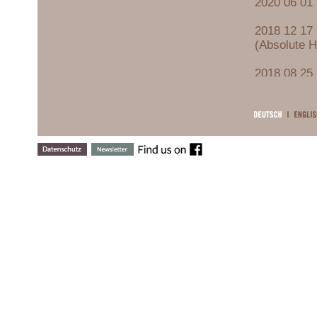
2020 06 01 
2018 12 17 
(Absolute 
2018 08 25 
Sylvia Star
2018 06 13 
2018 05 29 
Doderer)
2018 04 10 
2018 03 05 
2018 01 16 
Klarinettenq
2017 12 12 
Klarinettenq