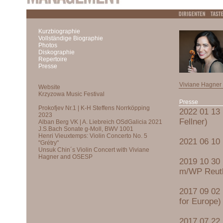
Kurzbiographie
Vollständige Biographie
Photos
Diskographie
Repertoire
Presse
Viviane Hagner
Presse
2022 01 13 
Fellner)
2021 06 10 
2019 10 30 
m/WP Reutl
2017 09 02 
for Europe)
2017 07 22 