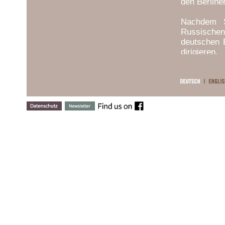
den Berliner
Nachdem S
Russischen
deutschen E
dirigieren
Orchester
anschloss.
Assistent b
In den frü
Deutschen 
Debut mit 
Zeit später
Le Nozze di
Böhm). Er 
für sein de
Zu den Orche
BBC Scott
Bayerisch
Orchestra