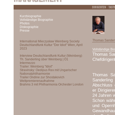
Kurzbiographie
Vollständige Biographie
Photos
Diskographie
Presse
Thomas Sander
Vollständige Bi
Thomas Sand
Chefdirigen
Thomas San
Sanderling
Abschluss 
er Dirigier
24 Jahren w
Schon währ
und Opernh
Gewandhaus.