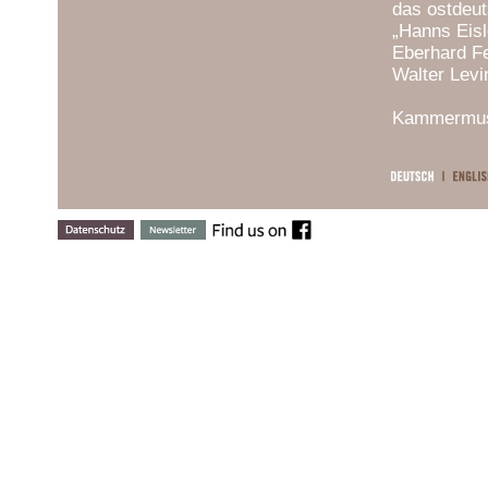
das ostdeut
„Hanns Eisl
Eberhard Fe
Walter Levi
Kammermusi
Menahem Pr
Jörg Widman
Das umfangr
Haydn bis z
außergewöh
Feldman) un
In den euro
Hause wie i
Konzertrei
und seit 20
Kammermusik
Saar (seit 
Quartettmit
Frankfurt, 
und Übersee