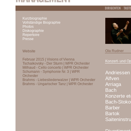
Kurzbiographie
Vollständige Biographie
Photos
Diskographie
Repertoire
Presse
Ola Rudner
Konzert- und Op
Andriesse
Alfven
Arriag
Bach h-m
Konzerte et
Bach-Stok
Barber K
Bartok Ko
Saiteninstr
Violink