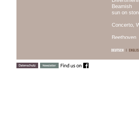
Divertiment
Beamish C
sun on ston
Oboecon
Concerto, 
San
Beethoven
Fidelio + di
We
Benjamin
Berg L
Berio R
Brahms-Be
Berlioz
Bernstein
Berwald
Bizet Sy
d’Enfants
Biber N
Bloch
Blomdahl
Boccherin
Borodin 