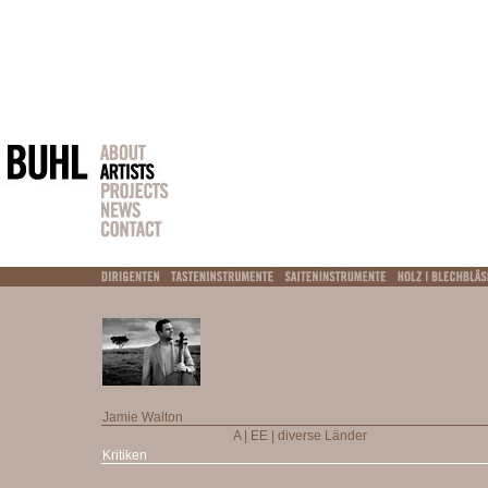
Jamie Walton
A | EE | diverse Länder
Kritiken