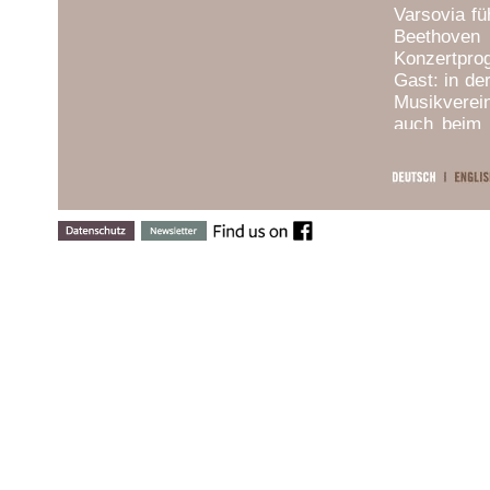
Varsovia fü
Beethoven 
Konzertpro
Gast: in de
Musikverei
auch beim 
Festival, 
und dem Sin
Solist berei
Russell Dav
Weller, Mar
Auch die Li
darunter d
Camerata S
National O
Trondheim 
Stuttgarte
bereits in
anderem ha
Radio Fran
zahlreich