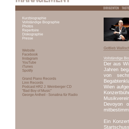
Kurzbiographie
Vollständige Biographie
Photos
Repertoire
Diskographie
Presse
Gottlieb Wallisc
Vollständige Bi
Der aus Wie
Jahren beg
von sechs
Begabtenkl
Wien aufge
Konzertbüh
Musikverei
Devoyon o
mitbestim
Ein Konzer
Startschus