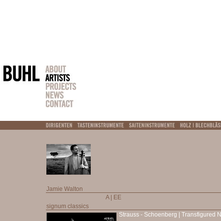
Jamie Walton
A | EE
signum classics
Strauss - Schoenberg | Transfigured N