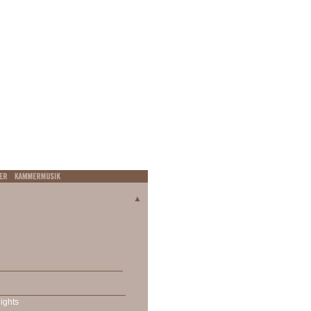
▲
ights