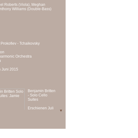
hel Roberts (Viola), Meghan
 Anthony Williams (Double-Bass)
 Prokofiev - Tchaikovsky
ton
harmonic Orchestra
u
 Juni 2015
Benjamin Britten
- Solo Cello
Suites
Erschienen Juli
▼
2013