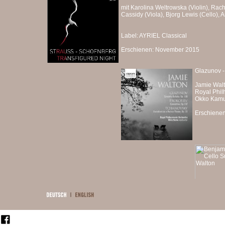
mit Karolina Weltrowska (Violin), Rac
Cassidy (Viola), Bjorg Lewis (Cello),
Label: AYRIEL Classical
Erschienen: November 2015
Glazunov -
Jamie Wal
Royal Phil
Okko Kam
Erschienen